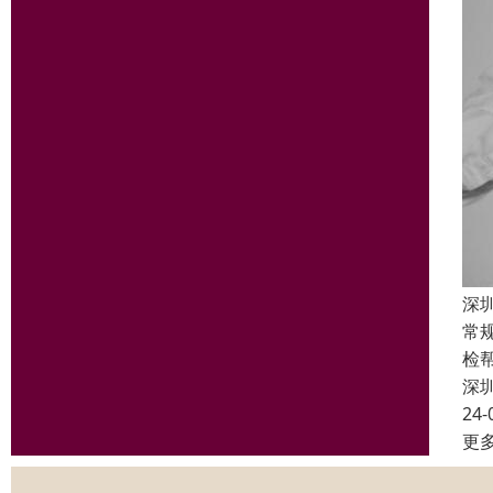
深
常
检
深
24-
更