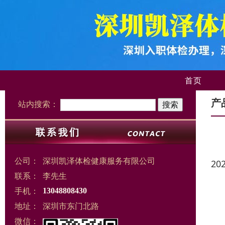
首页
产
站内搜索：
公司：
深圳凯泽体检健康服务有限公司
20
联系：
李先生
手机：
13048808430
地址：
深圳市东门北路
微信：