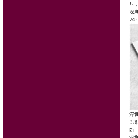
压
深
24-
深
B
断
深