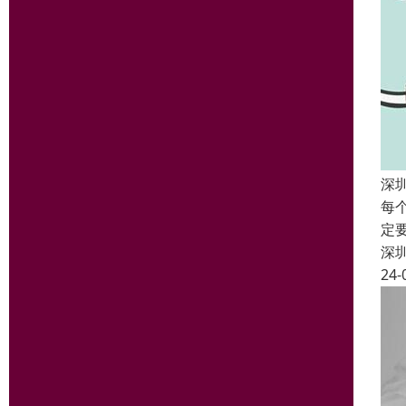
深
每
定
深
24-