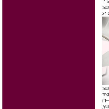
了
深
24-
深
在
门
深