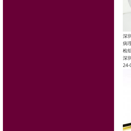
深
病
检
深
24-