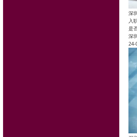
深
入
是
深
24-