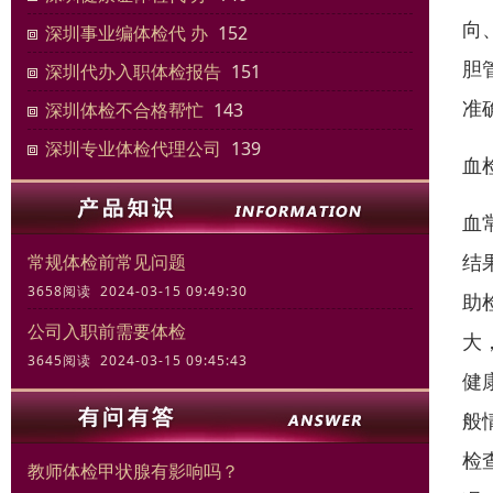
向
深圳事业编体检代 办
152
胆
深圳代办入职体检报告
151
准
深圳体检不合格帮忙
143
深圳专业体检代理公司
139
血
血
结
常规体检前常见问题
3658阅读 2024-03-15 09:49:30
助
公司入职前需要体检
大
3645阅读 2024-03-15 09:45:43
健
般
检
教师体检甲状腺有影响吗？