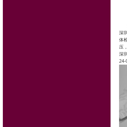
深
体
压
深
24-